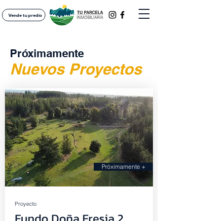
Vende tu predio
Próximamente
Nuevos Proyectos
Próximamente +
Proyecto
Fundo Doña Fresia 2