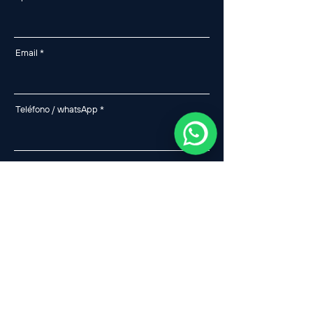
Alan
Ejecutivo comercial
en línea
Email
Jacqueline
Ejecutivo comercial
en línea
Teléfono / whatsApp
Dejanos tu mensaje aquí...
Enviar