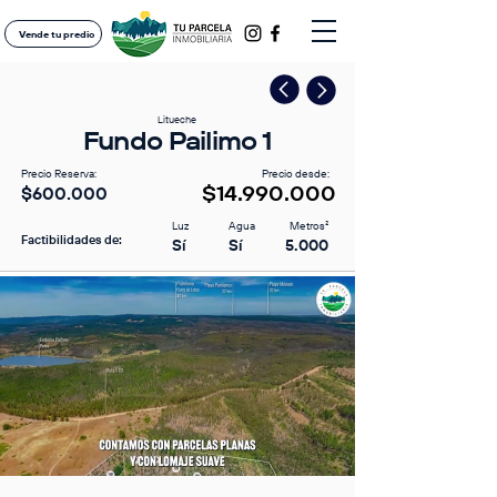
Vende tu predio
Litueche
Fundo Pailimo 1
Precio Reserva:
Precio desde:
$14.990.000
$600.000
Luz
Agua
Metros²
Factibilidades de:
Sí
Sí
5.000