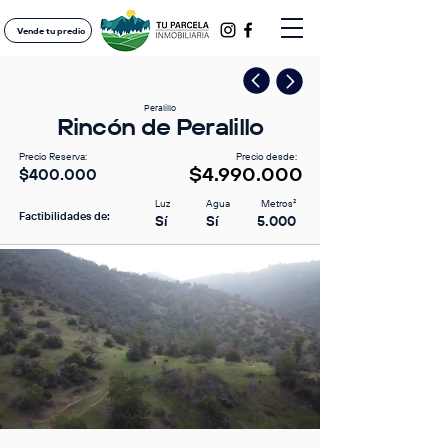
Vende tu predio
Peralillo
Rincón de Peralillo
Precio Reserva:
Precio desde:
$4.990.000
$400.000
Luz
Agua
Metros²
Factibilidades de:
Sí
Sí
5.000