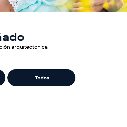
ñado
ión arquitectónica
Todos