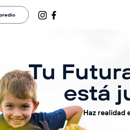
predio
Tu Futur
está j
Haz realidad 